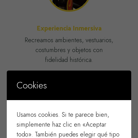
Experiencia Inmersiva
Recreamos ambientes, vestuarios,
costumbres y objetos con
fidelidad histórica.
Cookies
Usamos cookies. Si te parece bien,
simplemente haz clic en «Aceptar
Interacción Constante
todo». También puedes elegir qué tipo